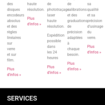
des
haute
de
de
sa
disques
résolution.
phototraçage
calibrations
qualité
encodeurs
laser
et des
et sa
Plus
absolus
haute
graduations
précision
d’infos »
et des
résolution.
de
d’usinage
règles
précision
du
Expédition
linéaires
adaptées
verre.
possible
sur
à
dans
Plus
verre
chaque
les 24
d’infos »
et sur
besoin.
heures
film.
Plus
Plus
Plus
d’infos »
d’infos »
d’infos »
SERVICES