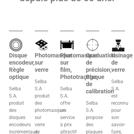
Disque
Photomasque
Photomasque
Graduation
Usinage
encodeur,
sur
sur
de
de
Règle
verre
film,
précision,
verre
optique
Phototraçage
Plaque
Selba
Selba
de
Selba
S.A
Selba
S.A.
calibration
S.A.
produit
S.A.
est
produit
des
offre
Selba
reconnu
des
photomasques
un
S.A.
pour
disques
sur
service
propose
son
encodeurs
verre
à prix
des
savoir-
incrémentaux,
de
attractif
plaques
faire,