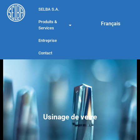
SELBA S.A.
Deutsch
Produits &
Français
English
Services
Entreprise
Contact
Usinage de verre